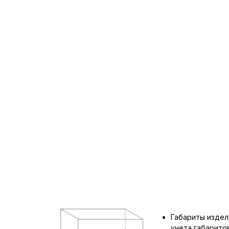
Габариты издел
учета габарит