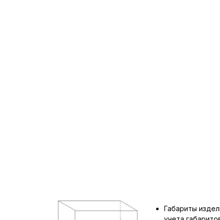
Габариты издел
учета габарит