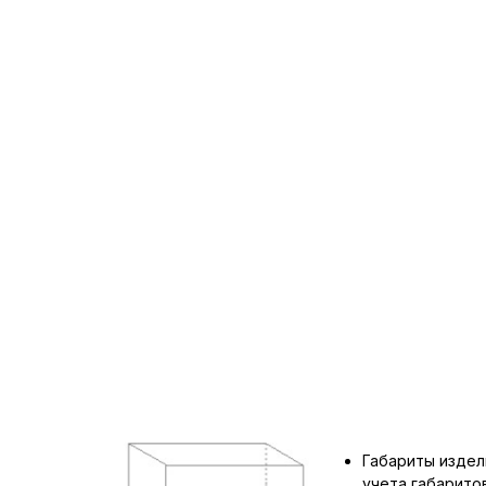
Габариты издел
учета габарит