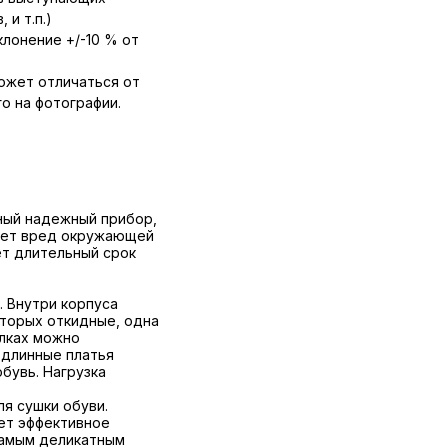
 и т.п.)
лонение +/-10 % от
ожет отличаться от
о на фотографии.
ный надежный прибор,
яет вред окружающей
ет длительный срок
 Внутри корпуса
оторых откидные, одна
олках можно
 длинные платья
обувь. Нагрузка
я сушки обуви.
ет эффективное
самым деликатным