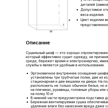
деталей (замков,
Допустимое отк
веса изделия.
Цвет изделия м
представленног
Описание
Сушильный шкаф — это хорошо спроектирован
который эффективно сушит одежду, не причин
среде, бережет время и электроэнергию, име
службы и является удобным в использовании.
Эргономичное внутреннее оснащение шкафа.
установлены три трубчатые полки, две из к
стационарная и две вешалки на двери. На п
расположить не только обычное белье, но и
на плечиках, рукавицы, головные уборы или 
на полку 10 кг
В нижней части предусмотрена подставка дл
Бережная вентилируемая сушка обеспечива
удаление влаги без нанесения вреда даже 