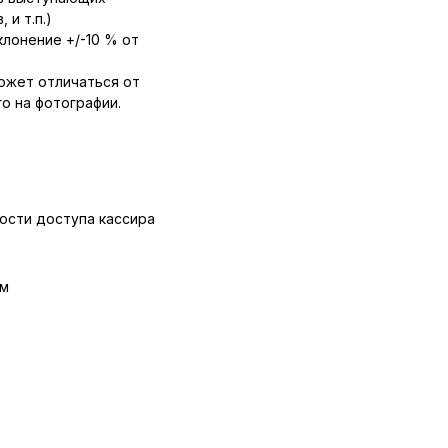
 и т.п.)
лонение +/-10 % от
ожет отличаться от
о на фотографии.
ости доступа кассира
мм
 PLS-3.2 (ПРОМЕТ) +
ления к полу и стене
кого кодового замка