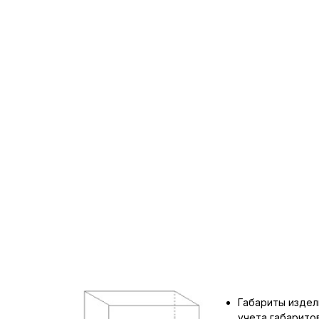
Габариты издел
учета габарит