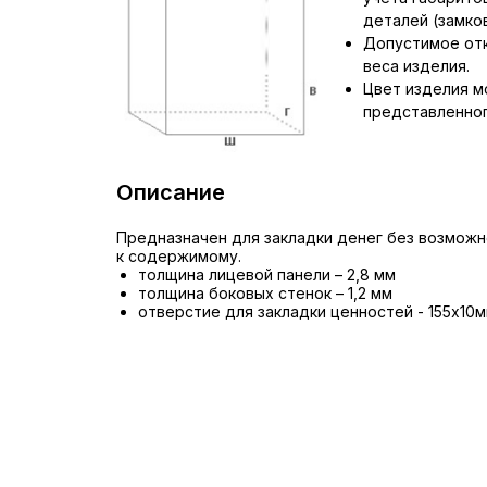
деталей (замков,
Допустимое отк
веса изделия.
Цвет изделия м
представленног
Описание
Предназначен для закладки денег без возможн
к содержимому.
толщина лицевой панели – 2,8 мм
толщина боковых стенок – 1,2 мм
отверстие для закладки ценностей - 155х10
комплектуются кодовым электронным замком
аварийный мастер-ключ
предусмотрена возможность анкерного креп
под заказ возможна установка биометричес
PLS2.4 FD