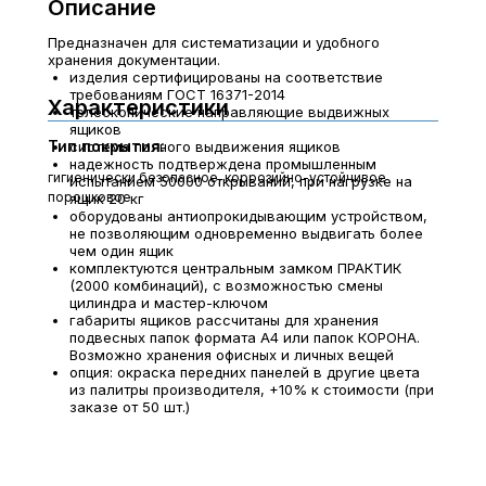
Описание
Предназначен для систематизации и удобного
хранения документации.
изделия сертифицированы на соответствие
требованиям ГОСТ 16371-2014
Характеристики
телескопические направляющие выдвижных
ящиков
Тип покрытия:
система полного выдвижения ящиков
надежность подтверждена промышленным
гигиенически безопасное, коррозийно-устойчивое
испытанием 50000 открываний, при нагрузке на
порошковое
ящик 20 кг
оборудованы антиопрокидывающим устройством,
не позволяющим одновременно выдвигать более
чем один ящик
комплектуются центральным замком ПРАКТИК
(2000 комбинаций), с возможностью смены
цилиндра и мастер-ключом
габариты ящиков рассчитаны для хранения
подвесных папок формата А4 или папок КОРОНА.
Возможно хранения офисных и личных вещей
опция: окраска передних панелей в другие цвета
из палитры производителя, +10% к стоимости (при
заказе от 50 шт.)