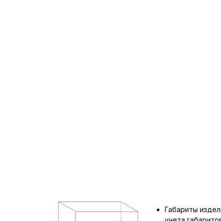
Габариты издел
учета габарит