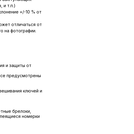
 и т.п.)
лонение +/-10 % от
ожет отличаться от
о на фотографии.
я и защиты от
пусе предусмотрены
вешивания ключей и
етные брелоки,
клеящиеся номерки