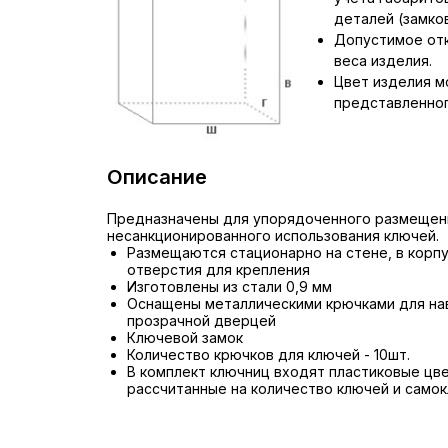
деталей (замков,
Допустимое отк
веса изделия.
Цвет изделия м
представленног
Описание
Предназначены для упорядоченного размещени
несанкционированного использования ключей.
Размещаются стационарно на стене, в кор
отверстия для крепления
Изготовлены из стали 0,9 мм
Оснащены металлическими крючками для на
прозрачной дверцей
Ключевой замок
Количество крючков для ключей - 10шт.
В комплект ключниц входят пластиковые цв
рассчитанные на количество ключей и само