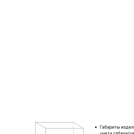
Габариты издел
учета габарит