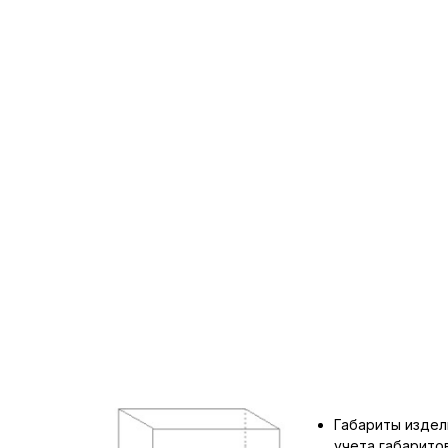
Габариты издел
учета габарит