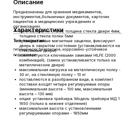
Описание
Предназначены для хранения медикаментов,
инструментов,больничных документов, карточек
пациентов в медицинских учреждениях и
организациях.
Характеристики
изготовлены из стали, толщина стекла двери 4мм,
толщина стекла полки 5мм
Тип покрытия:
хромированные магнитные защелки, фиксируют
дверь в закрытом состоянии (устанавливаются на
гигиенически безопасное, коррозийно-устойчивое
стеклянные двери)
порошковое
комплектуются ключевыми замками HILFE (2000
комбинаций), (замок устанавливается только на
металлические двери)
максимальная нагрузка на металлическую полку -
30 кг, на стеклянную полку – 10 кг
поставляются в разобранном виде, в комплект
поставки входят четыре регулируемые опоры
(минимальная высота – 100 мм, максимальная
высота – 130 мм)
опция: установка трейзера. Модель трейзера МД 1
1650 (только в нижнее отделение)
максимальная высота с установленными
регулируемыми опорами - 1850мм