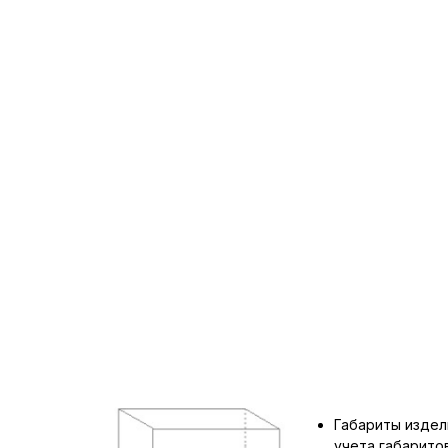
Габариты издел
учета габарит