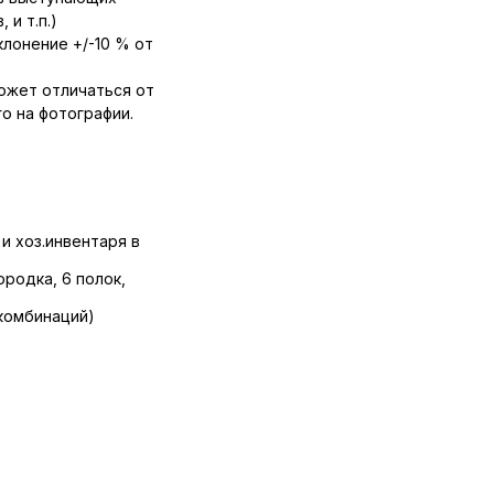
 и т.п.)
лонение +/-10 % от
ожет отличаться от
о на фотографии.
и хоз.инвентаря в
ородка, 6 полок,
комбинаций)