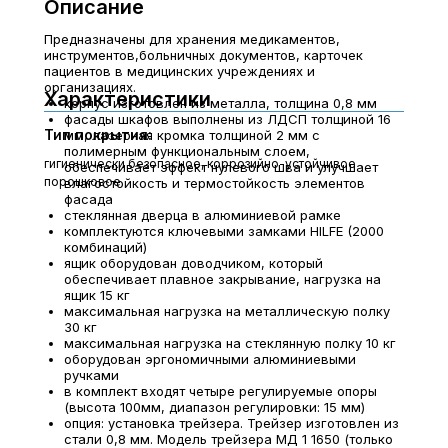
Описание
Предназначены для хранения медикаментов,
инструментов,больничных документов, карточек
пациентов в медицинских учреждениях и
организациях.
Характеристики
корпус изготовлен из металла, толщина 0,8 мм
фасады шкафов выполнены из ЛДСП толщиной 16
Тип покрытия:
мм, лазерная кромка толщиной 2 мм с
полимерным функциональным слоем,
гигиенически безопасное, коррозийно-устойчивое
обеспечивает эффект нулевого шва и улучшает
порошковое
влагостойкость и термостойкость элементов
фасада
стеклянная дверца в алюминиевой рамке
комплектуются ключевыми замками HILFE (2000
комбинаций)
ящик оборудован доводчиком, который
обеспечивает плавное закрывание, нагрузка на
ящик 15 кг
максимальная нагрузка на металлическую полку
30 кг
максимальная нагрузка на стеклянную полку 10 кг
оборудован эргономичными алюминиевыми
ручками
в комплект входят четыре регулируемые опоры
(высота 100мм, диапазон регулировки: 15 мм)
опция: установка трейзера. Трейзер изготовлен из
стали 0,8 мм. Модель трейзера МД 1 1650 (только