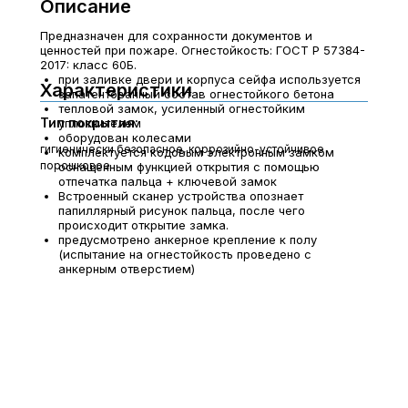
Описание
Предназначен для сохранности документов и
ценностей при пожаре. Огнестойкость: ГОСТ Р 57384-
2017: класс 60Б.
при заливке двери и корпуса сейфа используется
Характеристики
запатентованный состав огнестойкого бетона
тепловой замок, усиленный огнестойким
Тип покрытия:
уплотнителем
оборудован колесами
гигиенически безопасное, коррозийно-устойчивое
комплектуется кодовым электронным замком
порошковое
оснащенным функцией открытия с помощью
отпечатка пальца + ключевой замок
Встроенный сканер устройства опознает
папиллярный рисунок пальца, после чего
происходит открытие замка.
предусмотрено анкерное крепление к полу
(испытание на огнестойкость проведено с
анкерным отверстием)