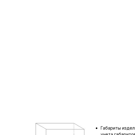
Габариты издел
учета габарит