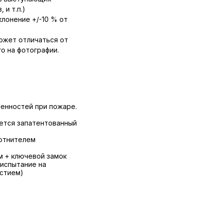
 и т.п.)
лонение +/-10 % от
ожет отличаться от
о на фотографии.
енностей при пожаре.
уется запатентованный
лотнителем
м + ключевой замок
(испытание на
стием)