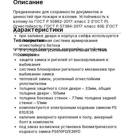
Описание
Предназначен для сохранности документов и
ценностей при пожаре и взломе. Устойчивость к
взлому по ГОСТ Р 50862-2017: класс 2 (ГОСТ Р).
Огнестойкость: ГОСТ Р 57384-2017: класс 60Б (ГОСТ
Характеристики
Р).
при заливке двери и корпуса сейфа используется
Тип покрытия:
запатентованная система армирования
огнестойкого бетона
гигиенически безопасное, коррозийно-устойчивое
3-х сторонняя усиленная ригельная система
порошковое
запирания
защита замка и ригелей от высверливания и
выбивания
система блокировки ригельного механизма при
выбивании замка
тепловой замок, усиленный огнестойким
уплотнителем
толщина защитного слоя двери – 33мм, общая
толщина двери - 105мм
толщина боковых стенок - 77мм; толщина задней
стенки – 51мм
комплектуются электронным кодовым замком PS
610/E36
наличие анкерного крепления к полу, анкерный
болт в комплекте
под заказ возможна установка биометрического
кодового замка PS610FD/E36FD