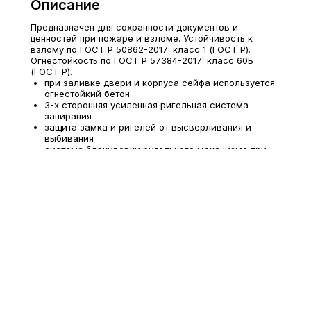
Описание
Предназначен для сохранности документов и
ценностей при пожаре и взломе. Устойчивость к
взлому по ГОСТ Р 50862-2017: класс 1 (ГОСТ Р).
Огнестойкость по ГОСТ Р 57384-2017: класс 60Б
(ГОСТ Р).
при заливке двери и корпуса сейфа используется
огнестойкий бетон
3-х сторонняя усиленная ригельная система
запирания
защита замка и ригелей от высверливания и
выбивания
система блокировки ригельного механизма при
выбивании замка
тепловой замок, усиленный огнестойким
уплотнителем
общая толщина двери - 92 мм; толщина боковых
стенок - 56 мм
комплектуются ключевым замком KABA MAUER
наличие анкерного крепления к полу, анкерные
болты в комплект не входят
под заказ возможна установка биометрического
кодового замка PS610FD/E36FD