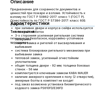
Описание
Предназначен для сохранности документов и
ценностей при пожаре и взломе. Устойчивость к
взлому по ГОСТ Р 50862-2017: класс 1 (ГОСТ Р).
Огнестойкость по ГОСТ Р 57384-2017: класс 60Б
Характеристики
(ГОСТ Р).
при заливке двери и корпуса сейфа используется
Тип покрытия:
огнестойкий бетон
3-х сторонняя усиленная ригельная система
гигиенически безопасное, коррозийно-устойчивое
запирания
порошковое
защита замка и ригелей от высверливания и
выбивания
система блокировки ригельного механизма при
выбивании замка
тепловой замок, усиленный огнестойким
уплотнителем
общая толщина двери - 92 мм; толщина боковых
стенок - 56 мм
комплектуются ключевым замком KABA MAUER
наличие анкерного крепления к полу (2 отверстия),
анкерные болты в комплект не входят
под заказ возможна установка биометрического
кодового замка PS610FD/E36FD