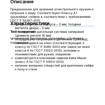
Описание
Предназначен для хранения огнестрельного оружия и
патронов к нему. Соответствуют Классу А.1
оружейных сейфов в соответствии с требованиями
ГОСТ Р 56367-2015.
Характеристики
толщина металла корпуса – 3 мм; толщина
металла двери – 5 мм
Тип покрытия:
3-х сторонняя ригельная система запирания
(диаметр ригеля 18 мм)
гигиенически безопасное, коррозийно-устойчивое
оборудованы патронным отделением (трейзер),
порошковое
запирающимся на ключ (соответствующий 3
классу по ГОСТ Р 5089-2003 или замок не ниже
класса А по ГОСТ 51053-2012), полками и
ложементами для ружей, ковриком
комплектуются ключевым замком Kaba Mauer
(класс А по ГОСТ Р 51053-2012)
наличие анкерных отверстий для крепления сейфа
к полу и стене