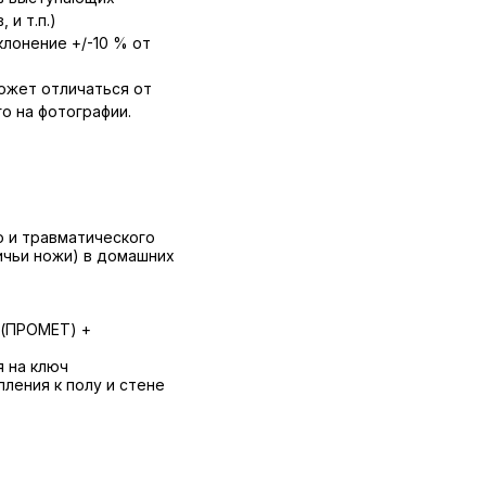
 и т.п.)
лонение +/-10 % от
ожет отличаться от
о на фотографии.
о и травматического
ичьи ножи) в домашних
 (ПРОМЕТ) +
я на ключ
ления к полу и стене