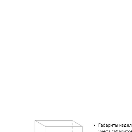
Габариты издел
учета габарит