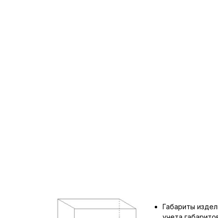
Габариты издел
учета габарит