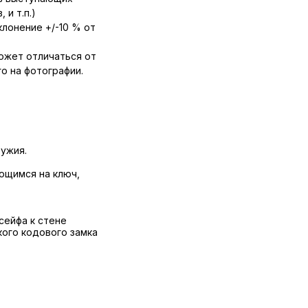
 и т.п.)
лонение +/-10 % от
ожет отличаться от
о на фотографии.
ужия.
ющимся на ключ,
сейфа к стене
кого кодового замка