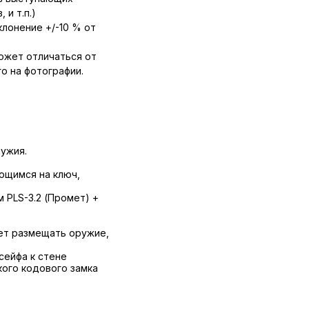
 и т.п.)
лонение +/-10 % от
ожет отличаться от
о на фотографии.
ужия.
ющимся на ключ,
 PLS-3.2 (Промет) +
ет размещать оружие,
сейфа к стене
кого кодового замка