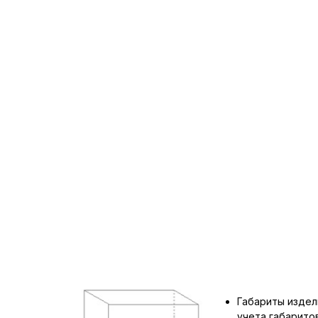
Габариты издел
учета габарит