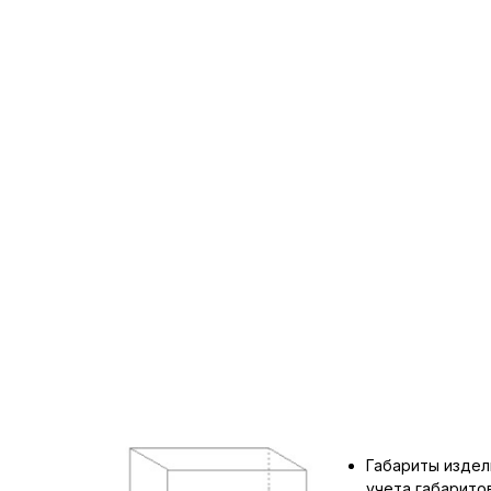
Габариты издел
учета габарит