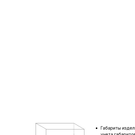
Габариты издел
учета габарит