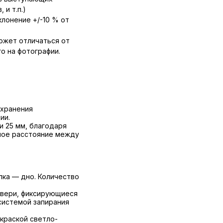
 и т.п.)
лонение +/-10 % от
ожет отличаться от
о на фотографии.
 хранения
ии.
и 25 мм, благодаря
ное расстояние между
лка — дно. Количество
двери, фиксирующиеся
системой запирания
краской светло-