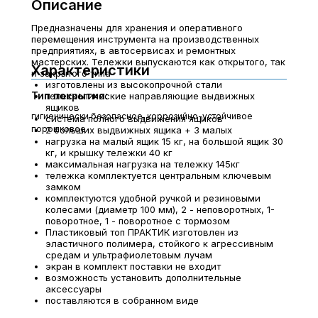
Описание
Предназначены для хранения и оперативного
перемещения инструмента на производственных
предприятиях, в автосервисах и ремонтных
мастерских. Тележки выпускаются как открытого, так
Характеристики
и закрытого типа
изготовлены из высокопрочной стали
Тип покрытия:
телескопические направляющие выдвижных
ящиков
гигиенически безопасное, коррозийно-устойчивое
система полного выдвижения ящиков
порошковое
2 больших выдвижных ящика + 3 малых
нагрузка на малый ящик 15 кг, на большой ящик 30
кг, и крышку тележки 40 кг
максимальная нагрузка на тележку 145кг
тележка комплектуется центральным ключевым
замком
комплектуются удобной ручкой и резиновыми
колесами (диаметр 100 мм), 2 - неповоротных, 1-
поворотное, 1 - поворотное с тормозом
Пластиковый топ ПРАКТИК изготовлен из
эластичного полимера, стойкого к агрессивным
средам и ультрафиолетовым лучам
экран в комплект поставки не входит
возможность установить дополнительные
аксессуары
поставляются в собранном виде