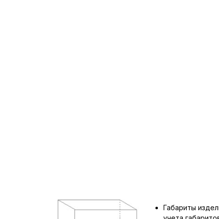
Габариты издел
учета габарит