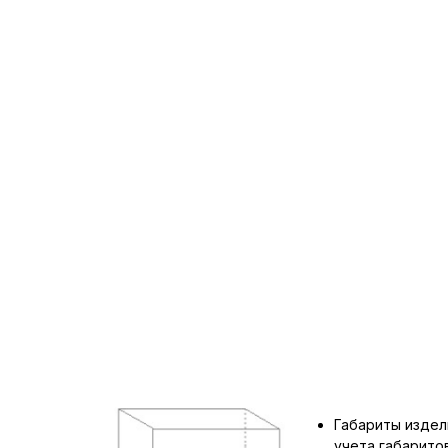
Габариты издел
учета габарит