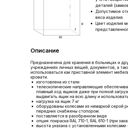
деталей (замков,
Допустимое отк
веса изделия.
Цвет изделия м
представленног
Описание
Предназначена для хранения в больницах и др
учреждениях личных вещей, документов, а та
использоваться как приставной элемент мебели
кровати.
изготовлена из стали
телескопические направляющие обеспечива
плавный ход ящиков даже при полной загруз
выдвигать ящик на всю длину и использоват
нагрузка на ящик 7 кг
оборудованы колесами из немаркой серой ре
передних снабжены стопором.
поставляется в разобранном виде
опция: покраска RAL 710-1, RAL 610-1 (при зак
высота указана с установленными колесами 