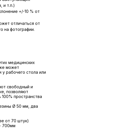
 и т.п.)
лонение +/-10 % от
ожет отличаться от
о на фотографии.
угих медицинских
кже может
 у рабочего стола или
ют свободный и
ке, позволяют
ь 100% пространства
зины Ø 50 мм, два
азе от 70 штук)
- 700мм