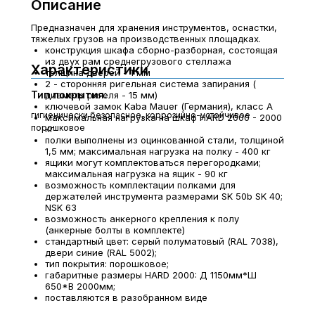
Описание
Предназначен для хранения инструментов, оснастки,
тяжелых грузов на производственных площадках.
конструкция шкафа сборно-разборная, состоящая
из двух рам среднегрузового стеллажа
Характеристики
толщина дверей - 1 мм
2 - сторонняя ригельная система запирания (
Тип покрытия:
диаметр ригеля - 15 мм)
ключевой замок Kaba Mauer (Германия), класс А
гигиенически безопасное, коррозийно-устойчивое
максимальная нагрузка на шкаф HARD 2000 - 2000
порошковое
кг
полки выполнены из оцинкованной стали, толщиной
1,5 мм; максимальная нагрузка на полку - 400 кг
ящики могут комплектоваться перегородками;
максимальная нагрузка на ящик - 90 кг
возможность комплектации полками для
держателей инструмента размерами SK 50b SK 40;
NSK 63
возможность анкерного крепления к полу
(анкерные болты в комплекте)
стандартный цвет: серый полуматовый (RAL 7038),
двери синие (RAL 5002);
тип покрытия: порошковое;
габаритные размеры HARD 2000: Д 1150мм*Ш
650*В 2000мм;
поставляются в разобранном виде