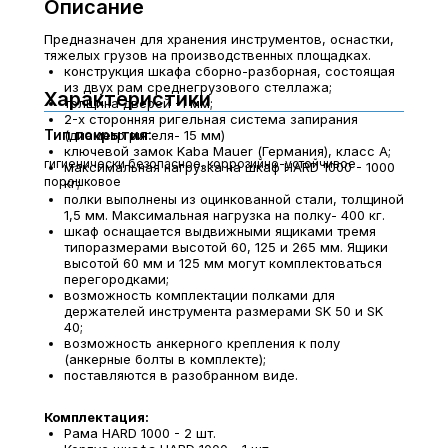
Описание
Предназначен для хранения инструментов, оснастки,
тяжелых грузов на производственных площадках.
конструкция шкафа сборно-разборная, состоящая
из двух рам среднегрузового стеллажа;
Характеристики
толщина дверей -1 мм;
2-х сторонняя ригельная система запирания
Тип покрытия:
(диаметр ригеля- 15 мм)
ключевой замок Kaba Mauer (Германия), класс A;
гигиенически безопасное, коррозийно-устойчивое
максимальная нагрузка на шкаф HARD 1000 - 1000
порошковое
кг;
полки выполнены из оцинкованной стали, толщиной
1,5 мм. Максимальная нагрузка на полку- 400 кг.
шкаф оснащается выдвижными ящиками тремя
типоразмерами высотой 60, 125 и 265 мм. Ящики
высотой 60 мм и 125 мм могут комплектоваться
перегородками;
возможность комплектации полками для
держателей инструмента размерами SK 50 и SK
40;
возможность анкерного крепления к полу
(анкерные болты в комплекте);
поставляются в разобранном виде.
Комплектация:
Рама HARD 1000 - 2 шт.