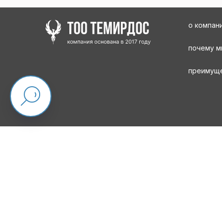
о компан
почему м
преимущ