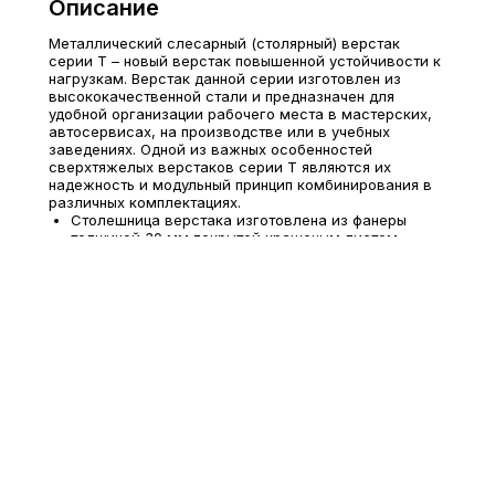
Описание
Металлический слесарный (столярный) верстак
серии T – новый верстак повышенной устойчивости к
нагрузкам. Верстак данной серии изготовлен из
высококачественной стали и предназначен для
удобной организации рабочего места в мастерских,
автосервисах, на производстве или в учебных
заведениях. Одной из важных особенностей
сверхтяжелых верстаков серии T являются их
надежность и модульный принцип комбинирования в
различных комплектациях.
Столешница верстака изготовлена из фанеры
толщиной 30 мм покрытой крашеным листом
металла толщиной 3 мм
Максимальная нагрузка на верстак - 3000 кг.
Тумба Expert T-6 (6-ящиков), нагрузка на ящик 120
кг.
Тумба Expert T-1 комплектуется двумя съемными
регулируемыми по высоте полками. Шаг
регулировки (50 мм). Максимально
распределенная нагрузка на полку 240 кг
Дополнительно верстак можно укомплектовать
аксессуарами для инструментов.
Поставляется в разобранном виде
Комплектация:
Столешница Expert WTН-150 – 1 шт