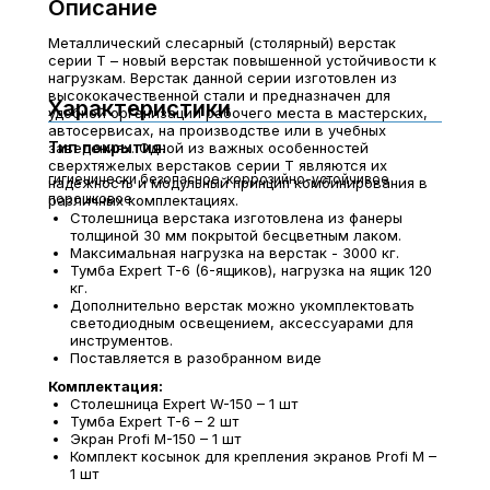
Описание
Металлический слесарный (столярный) верстак
серии T – новый верстак повышенной устойчивости к
нагрузкам. Верстак данной серии изготовлен из
высококачественной стали и предназначен для
Характеристики
удобной организации рабочего места в мастерских,
автосервисах, на производстве или в учебных
Тип покрытия:
заведениях. Одной из важных особенностей
сверхтяжелых верстаков серии T являются их
гигиенически безопасное, коррозийно-устойчивое
надежность и модульный принцип комбинирования в
порошковое
различных комплектациях.
Столешница верстака изготовлена из фанеры
толщиной 30 мм покрытой бесцветным лаком.
Максимальная нагрузка на верстак - 3000 кг.
Тумба Expert T-6 (6-ящиков), нагрузка на ящик 120
кг.
Дополнительно верстак можно укомплектовать
светодиодным освещением, аксессуарами для
инструментов.
Поставляется в разобранном виде
Комплектация:
Столешница Expert W-150 – 1 шт
Тумба Expert T-6 – 2 шт
Экран Profi M-150 – 1 шт
Комплект косынок для крепления экранов Profi M –
1 шт