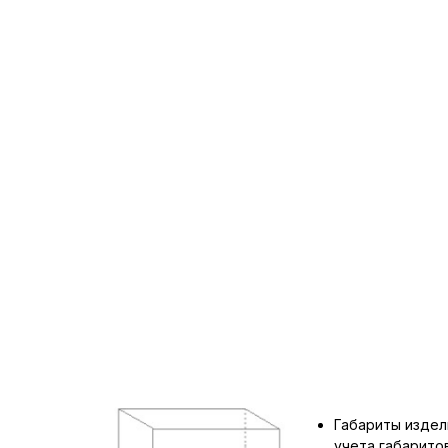
Габариты издел
учета габарит