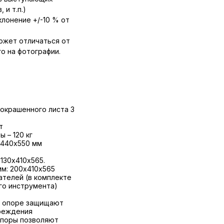
 и т.п.)
лонение +/-10 % от
ожет отличаться от
о на фотографии.
 окрашенного листа 3
т
 – 120 кг
х440х550 мм
130х410х565.
мм: 200х410х565
телей (в комплекте
го инструмента)
и опоре защищают
реждения
опоры позволяют