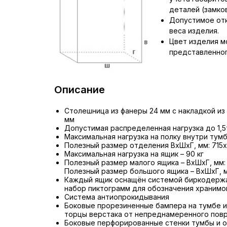
деталей (замков,
Допустимое отк
веса изделия.
Цвет изделия м
представленног
Описание
Столешница из фанеры 24 мм с накладкой из
мм
Допустимая распределенная нагрузка до 1,5
Максимальная нагрузка на полку внутри тумбы
Полезный размер отделения ВхШхГ, мм: 715
Максимальная нагрузка на ящик – 90 кг
Полезный размер малого ящика – ВхШхГ, мм: 
Полезный размер большого ящика – ВхШхГ, 
Каждый ящик оснащён системой биркодержа
набор пиктограмм для обозначения хранимо
Система антиопрокидывания
Боковые прорезиненные бампера на тумбе 
торцы верстака от непреднамеренного пов
Боковые перфорированные стенки тумбы и 