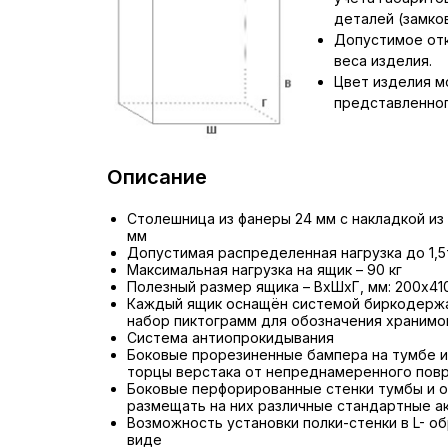
деталей (замков,
Допустимое отк
веса изделия.
Цвет изделия м
представленног
Описание
Столешница из фанеры 24 мм с накладкой из
мм
Допустимая распределенная нагрузка до 1,5
Максимальная нагрузка на ящик – 90 кг
Полезный размер ящика – ВхШхГ, мм: 200х41
Каждый ящик оснащён системой биркодержа
набор пиктограмм для обозначения хранимо
Система антиопрокидывания
Боковые прорезиненные бампера на тумбе 
торцы верстака от непреднамеренного пов
Боковые перфорированные стенки тумбы и 
размещать на них различные стандартные а
Возможность установки полки-стенки в L- об
виде