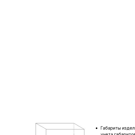
Габариты издел
учета габарит