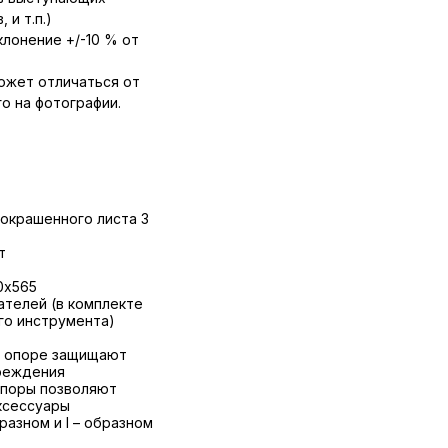
 и т.п.)
лонение +/-10 % от
ожет отличаться от
о на фотографии.
 окрашенного листа 3
т
0х565
телей (в комплекте
го инструмента)
и опоре защищают
реждения
опоры позволяют
ксессуары
разном и I – образном