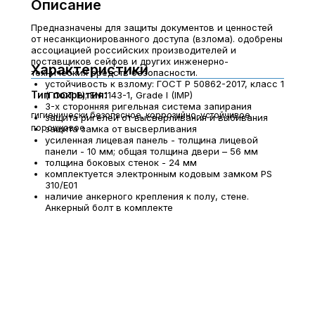
Описание
Предназначены для защиты документов и ценностей
от несанкционированного доступа (взлома). одобрены
ассоциацией российских производителей и
поставщиков сейфов и других инженерно-
Характеристики
технических средств безопасности.
устойчивость к взлому: ГОСТ Р 50862-2017, класс 1
Тип покрытия:
(ГОСТ Р); EN 1143-1, Grade I (IMP)
3-х сторонняя ригельная система запирания
гигиенически безопасное, коррозийно-устойчивое
защита ригелей от высверливания и выбивания
порошковое
защита замка от высверливания
усиленная лицевая панель - толщина лицевой
панели - 10 мм; общая толщина двери – 56 мм
толщина боковых стенок - 24 мм
комплектуется электронным кодовым замком PS
310/E01
наличие анкерного крепления к полу, стене.
Анкерный болт в комплекте