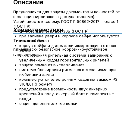
Описание
Предназначен для защиты документов и ценностей от
несанкционированного доступа (взлома).
Устойчивость к взлому: ГОСТ Р 50862-2017 - класс 1
(ГОСТ Р).
Характеристики
огнестойкость: класс 30Б (ГОСТ Р)
при заливке двери и корпуса сейфа используется
Тип покрытия:
тяжелый бетон
корпус сейфа и дверь заливные; толщина стенок -
гигиенически безопасное, коррозийно-устойчивое
38 мм
порошковое
3-х сторонняя ригельная система запирания; с
увеличенным ходом горизонтальных ригелей
защита замка от высверливания
система блокировки ригельного механизма при
выбивании замка
комплектуются электронным кодовым замком PS
310/E01 (Промет)
предусмотрена возможность двух анкерных
креплений к полу, анкерный болт в комплект не
входит
опция: дополнительные полки