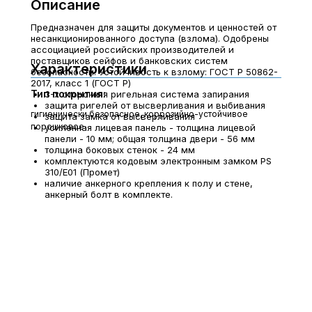
Описание
Предназначен для защиты документов и ценностей от
несанкционированного доступа (взлома). Одобрены
ассоциацией российских производителей и
поставщиков сейфов и банковских систем
Характеристики
безопасности. Устойчивость к взлому: ГОСТ Р 50862-
2017, класс 1 (ГОСТ Р)
Тип покрытия:
3-х сторонняя ригельная система запирания
защита ригелей от высверливания и выбивания
гигиенически безопасное, коррозийно-устойчивое
защита замка от высверливания
порошковое
усиленная лицевая панель - толщина лицевой
панели - 10 мм; общая толщина двери - 56 мм
толщина боковых стенок - 24 мм
комплектуются кодовым электронным замком PS
310/E01 (Промет)
наличие анкерного крепления к полу и стене,
анкерный болт в комплекте.