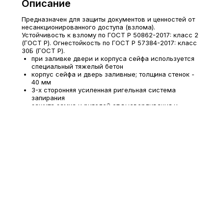
Описание
Предназначен для защиты документов и ценностей от
несанкционированного доступа (взлома).
Устойчивость к взлому по ГОСТ Р 50862-2017: класс 2
(ГОСТ Р). Огнестойкость по ГОСТ Р 57384-2017: класс
30Б (ГОСТ Р).
при заливке двери и корпуса сейфа используется
специальный тяжелый бетон
корпус сейфа и дверь заливные; толщина стенок -
40 мм
3-х сторонняя усиленная ригельная система
запирания
защита замка и ригелей от высверливания и
выбивания
система блокировки ригельного механизма при
выбивании замка
огнестойкость обеспечивают термоактивные
прокладки
комплектуются электронным кодовым замком PS
610/E36 (ПРОМЕТ)
наличие анкерного крепления к полу, анкерный
болт в комплекте
опция: дополнительные полки
под заказ возможна установка биометрического
кодового замка PS610FD/E36FD