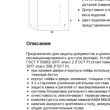
деталей (замков,
Допустимое отк
веса изделия.
Цвет изделия м
представленног
Описание
Предназначен для защиты документов и ценно
несанкционированного доступа (взлома). Устой
ГОСТ Р 50862-2017: класс 2 (ГОСТ Р).Огнестой
2017: класс 30Б (ГОСТ Р).
при заливке двери и корпуса сейфа использ
тяжелый бетон
корпус сейфа и дверь заливные; толщина сте
3-х сторонняя усиленная ригельная система
защита замка и ригелей от высверливания и
система блокировки ригельного механизма п
огнестойкость обеспечивают термоактивны
комплектуются ключевым замком KABA MAU
наличие анкерного крепления к полу, анкерн
опция: дополнительные полки