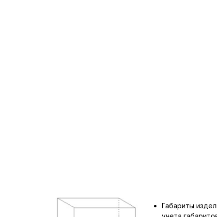
Габариты издел
учета габарит