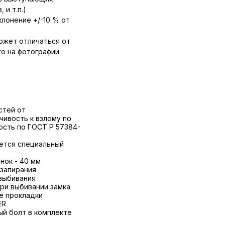
 и т.п.)
лонение +/-10 % от
ожет отличаться от
о на фотографии.
стей от
чивость к взлому по
кость по ГОСТ Р 57384-
уется специальный
нок - 40 мм
 запирания
 выбивания
ри выбивании замка
е прокладки
ER
ый болт в комплекте