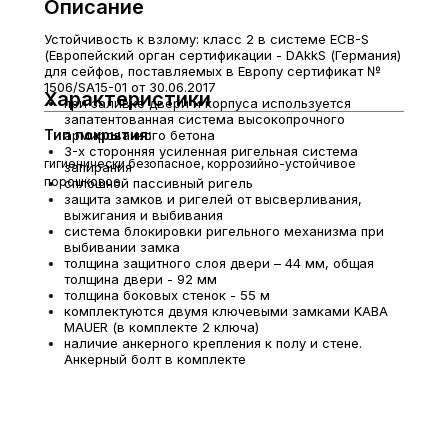
Описание
Устойчивость к взлому: класс 2 в системе ECB-S
(Европейский орган сертификации - DAkkS (Германия)
для сейфов, поставляемых в Европу сертификат №
1506/SA15-01 от 30.06.2017
Характеристики
при заливке двери и корпуса используется
запатентованная система высокопрочного
Тип покрытия:
армированного бетона
3-х сторонняя усиленная ригельная система
гигиенически безопасное, коррозийно-устойчивое
запирания
порошковое
сплошной пассивный ригель
защита замков и ригелей от высверливания,
выжигания и выбивания
система блокировки ригельного механизма при
выбивании замка
толщина защитного слоя двери – 44 мм, общая
толщина двери - 92 мм
толщина боковых стенок - 55 м
комплектуются двумя ключевыми замками KABA
MAUER (в комплекте 2 ключа)
наличие анкерного крепления к полу и стене.
Анкерный болт в комплекте