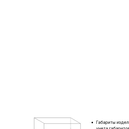
Габариты издел
учета габарит