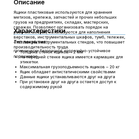
Описание
Ящики пластиковые используются для хранения
метизов, крепежа, запчастей и прочих небольших
грузов на предприятиях, складах, мастерских,
гаражах. Позволяют организовать порядок на
Характеристики
рабочих местах, используются для наполнения
верстаков, инструментальных шкафов, тумб, тележек,
Тип покрытия:
стеллажей, инструментальных стендов, что повышает
производительность труда.
гигиенически безопасное, коррозийно-устойчивое
Толщина стенок ящиков – 2 мм
порошковое
На передней стенке ящика имеется кармашек для
этикетки.
Максимальная грузоподъемность ящиков – 20 кг
Ящик обладает антистатическими свойствами
Данные ящики устанавливаются друг на друга
При установке друг на друга остается доступ к
содержимому рукой