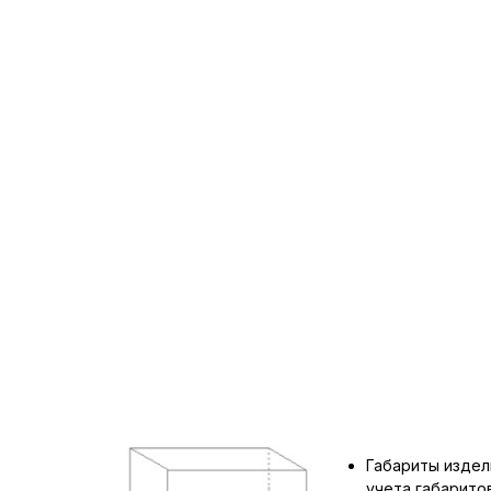
Габариты издел
учета габарит