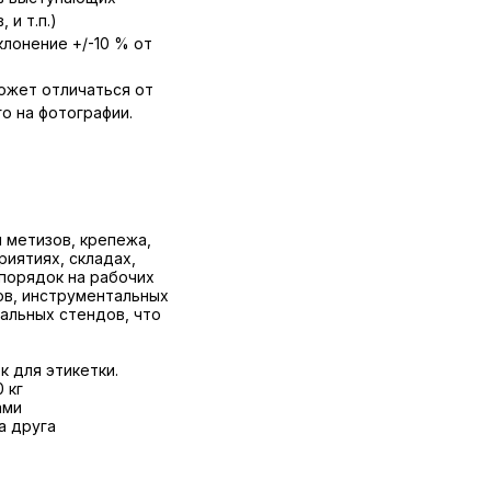
 и т.п.)
лонение +/-10 % от
ожет отличаться от
о на фотографии.
 метизов, крепежа,
риятиях, складах,
 порядок на рабочих
ов, инструментальных
альных стендов, что
 для этикетки.
 кг
ами
а друга