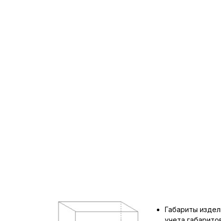
Габариты издел
учета габарит