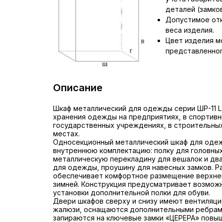
деталей (замков,
Допустимое отк
веса изделия.
Цвет изделия м
представленног
Описание
Шкаф металлический для одежды серии ШР-11 
хранения одежды на предприятиях, в спортивн
государственных учреждениях, в строительных
местах.
Односекционный металлический шкаф для оде
внутреннюю комплектацию: полку для головных
металлическую перекладину для вешалок и дв
для одежды, проушину для навесных замков. Р
обеспечивает комфортное размещение верхней
зимней. Конструкция предусматривает возмож
установки дополнительной полки для обуви.
Двери шкафов сверху и снизу имеют вентиляц
жалюзи, оснащаются дополнительными ребрам
запираются на ключевые замки «ЦЕРЕРА» повы