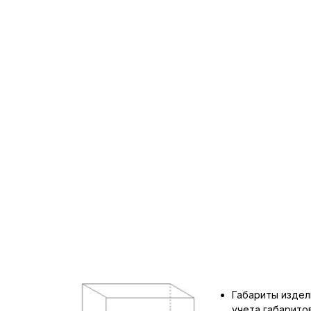
Габариты издел
учета габарит