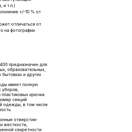
 и т.п.)
лонение +/-10 % от
ожет отличаться от
о на фотографии.
L400 предназначен для
ых, образовательных,
 бытовках и других
жды имеет полную
 уборов,
а пластиковых крючка
азмер секций
 одежды, в том числе
ность
ионные отверстия-
и жесткости,
шенной секретности