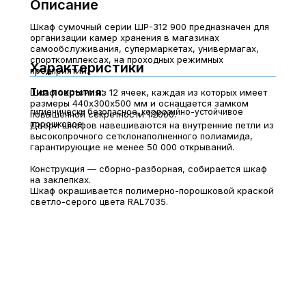
Описание
Шкаф сумочный серии ШР-312 900 предназначен для
организации камер хранения в магазинах
самообслуживания, супермаркетах, универмагах,
спорткомплексах, на проходных режимных
Характеристики
предприятий.
Тип покрытия:
Шкаф состоит из 12 ячеек, каждая из которых имеет
размеры 440х300х500 мм и оснащается замком
гигиенически безопасное, коррозийно-устойчивое
повышенной секретности 1:2000.
порошковое
Двери шкафов навешиваются на внутренние петли из
высокопрочного сетклонаполненного полиамида,
гарантирующие не менее 50 000 открываний.
Конструкция — сборно-разборная, собирается шкаф
на заклепках.
Шкаф окрашивается полимерно-порошковой краской
светло-серого цвета RAL7035.