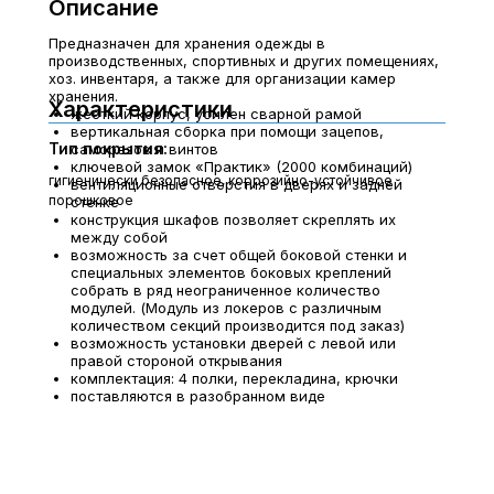
Описание
Предназначен для хранения одежды в
производственных, спортивных и других помещениях,
хоз. инвентаря, а также для организации камер
хранения.
Характеристики
жесткий корпус, усилен сварной рамой
вертикальная сборка при помощи зацепов,
Тип покрытия:
саморезов и винтов
ключевой замок «Практик» (2000 комбинаций)
гигиенически безопасное, коррозийно-устойчивое
вентиляционные отверстия в дверях и задней
порошковое
стенке
конструкция шкафов позволяет скреплять их
между собой
возможность за счет общей боковой стенки и
специальных элементов боковых креплений
собрать в ряд неограниченное количество
модулей. (Модуль из локеров с различным
количеством секций производится под заказ)
возможность установки дверей с левой или
правой стороной открывания
комплектация: 4 полки, перекладина, крючки
поставляются в разобранном виде