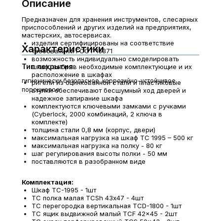
Описание
Предназначен для хранения инструментов, слесарных
приспособлений и других изделий на предприятиях,
мастерских, автосервисах.
изделия сертифицированы на соответствие
Характеристики
требованиям ГОСТ 16371
возможность индивидуально смоделировать
Тип покрытия:
шкаф, выбрав необходимые комплектующие и их
расположение в шкафах
гигиенически безопасное, коррозийно-устойчивое
ригели из оцинкованной стали и пластиковые
порошковое
втулки обеспечивают бесшумный ход дверей и
надежное запирание шкафа
комплектуются ключевыми замками с ручками
(Cyberlock, 2000 комбинаций, 2 ключа в
комплекте)
толщина стали 0,8 мм (корпус, двери)
максимальная нагрузка на шкаф ТС 1995 – 500 кг
максимальная нагрузка на полку - 80 кг
шаг регулирования высоты полки - 50 мм
поставляются в разобранном виде
Комплектация:
Шкаф TC-1995 - 1шт
TC полка малая TCSh 43х47 - 4шт
TC перегородка вертикальная TCD-1800 - 1шт
TC ящик выдвижной малый TCF 42x45 - 2шт