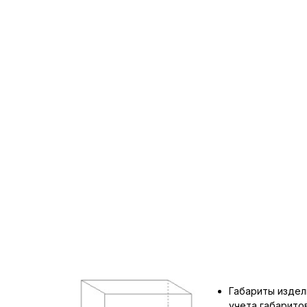
Габариты издел
учета габарит