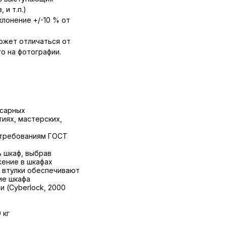
 и т.п.)
лонение +/-10 % от
ожет отличаться от
о на фотографии.
есарных
иях, мастерских,
 требованиям ГОСТ
 шкаф, выбрав
ение в шкафах
е втулки обеспечивают
ие шкафа
 (Cyberlock, 2000
 кг