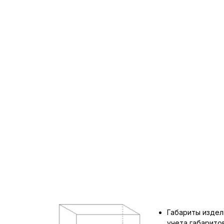
Габариты издел
учета габарит