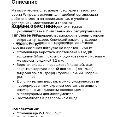
Описание
Металлические слесарные (столярные) верстаки
серии W предназначены для удобной организации
рабочего места на производстве, в учебных
заведениях, мастерских и гаражах.
Характеристики
Верстак состоит из 2 тумб WD1.Тумба
укомплектована 2-мя съемными регулируемыми
Тип покрытия:
полками и 1 дверцей, возможность смены стороны
открывания двери. Ключевой замок на дверце
гигиенически безопасное, коррозийно-устойчивое
тумбы. Нагрузка на полку 30 кг.
порошковое
Максимальная нагрузка на верстак - 750 кг
Столешница верстака изготовлена из МДФ
толщиной 24мм, покрытой оцинкованным листовым
металлом толщиной 1,2 мм.
Верстак окрашен порошковой краской, цвет
покрытия корпуса серый шагрень (RAL 7038),
лицевая панель дверцы тумбы – синий шагрень
(RAL 5002)
Дополнительно верстак можно укомплектовать
перфорированным экраном соответствующего
размера, светодиодным освещением и
аксессуарами для инструментов.
Поставляются в разобранном виде
Комплектация:
Столешница WT-160 - 1шт.