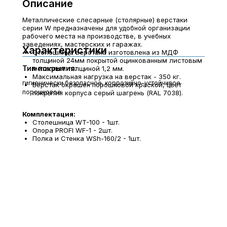
Описание
Металлические слесарные (столярные) верстаки
серии W предназначены для удобной организации
рабочего места на производстве, в учебных
заведениях, мастерских и гаражах.
Характеристики
Столешница верстака изготовлена из МДФ
толщиной 24мм покрытой оцинкованным листовым
Тип покрытия:
металлом толщиной 1,2 мм.
Максимальная нагрузка на верстак - 350 кг.
гигиенически безопасное, коррозийно-устойчивое
Верстак окрашен порошковой краской, цвет
порошковое
покрытия корпуса серый шагрень (RAL 7038).
Комплектация:
Столешница WT-100 - 1шт.
Опора PROFI WF-1 - 2шт.
Полка и Стенка WSh-160/2 - 1шт.